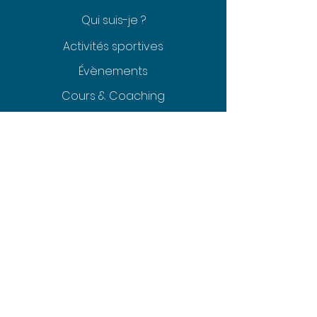
Qui suis-je ?
Activités sportives
Évènements
Cours & Coaching
Contact
Contact
Tel:
+41 77 506 45 06
Email:
sofitness11@gmail.com
Chemin de la Rochette 3
1134 Vufflens le château
Réseaux sociaux