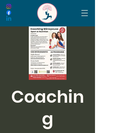
Prendre contact
Coachin
g